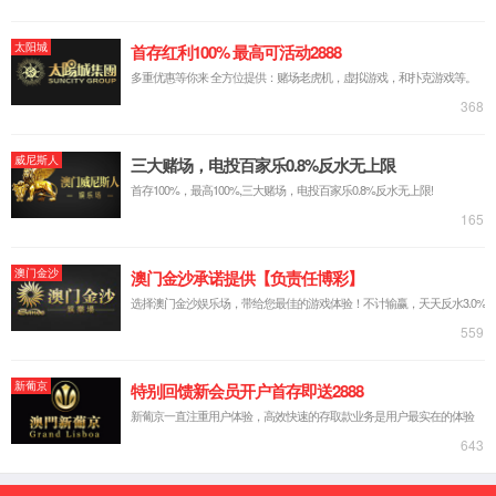
304永利集团登录入口
ABOUT YANXIN
河北省名牌产品