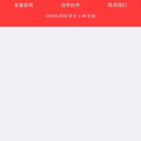
水泥化学分析特等奖
河北省建材行业环境保护先进单位