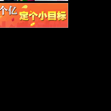
制造于一体的多元化集团公司，目前集团拥有20余家
开拓进取、持之以恒、不懈拼搏，经过十余年的不断发
北京