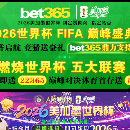
4永利集团登录入口
集团产业
304永利集团官网