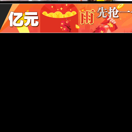
一家集建材、环保、冶金、金融、投资、物流、房地产、环保、装备
人，总资产超过40亿元。
拼，培育、铸就了燕新人自强不息、团结奋进的精神。燕新团队
承德